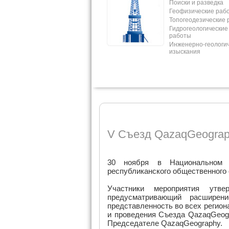
Поиски и разведка
Геофизические раб
Топогеодезические 
Гидрогеологические
работы
Инженерно-геологи
изыскания
V Съезд QazaqGeogra
30 ноября в Национальном 
республиканского общественного
Участники мероприятия утв
предусматривающий расширен
представленность во всех регион
и проведения Съезда QazaqGeogr
Председателе QazaqGeography.