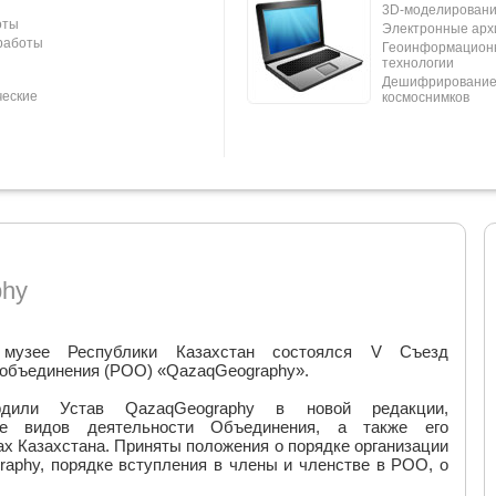
3D-моделирован
оты
Электронные арх
работы
Геоинформацион
технологии
Дешифрирование 
ческие
космоснимков
phy
музее Республики Казахстан состоялся V Съезд
 объединения (РОО) «QazaqGeography».
ердили Устав QazaqGeography в новой редакции,
ие видов деятельности Объединения, а также его
ах Казахстана. Приняты положения о порядке организации
aphy, порядке вступления в члены и членстве в РОО, о