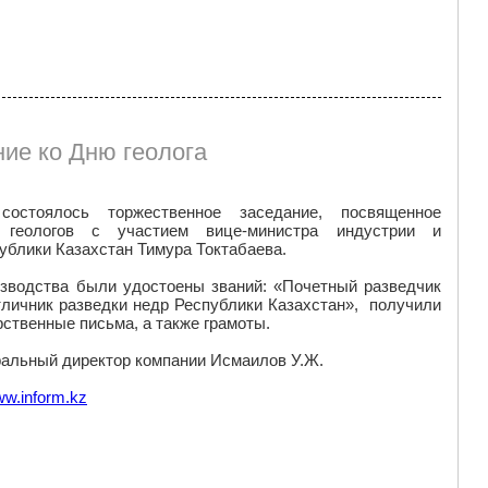
ие ко Дню геолога
остоялось торжественное заседание, посвященное
 геологов с участием вице-министра индустрии и
ублики Казахстан Тимура Токтабаева.
изводства были удостоены званий: «Почетный разведчик
тличник разведки недр Республики Казахстан», получили
ственные письма, а также грамоты.
ральный директор компании Исмаилов У.Ж.
w.inform.kz