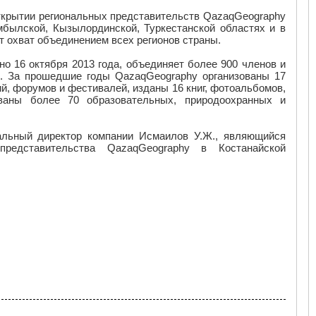
ткрытии региональных представительств QazaqGeography
мбылской, Кызылординской, Туркестанской областях и в
т охват объединением всех регионов страны.
 16 октября 2013 года, объединяет более 900 членов и
в. За прошедшие годы QazaqGeography организованы 17
й, форумов и фестивалей, изданы 16 книг, фотоальбомов,
ованы более 70 образовательных, природоохранных и
альный директор компании Исмаилов У.Ж., являющийся
 представительства QazaqGeography в Костанайской