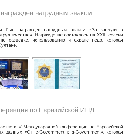
 награжден нагрудным знаком
ии был награжден нагрудным знаком «За заслуги в
трудничестве». Награждение состоялось на XXIII сессии
 по разведке, использованию и охране недр, которая
6 сентября в Нур-Султане.
ференция по Евразийской ИПД
частие в V Международной конференции по Евразийской
ых данных «От e-Government к g-Government», которая