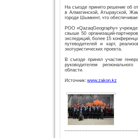
На съезде принято решение об о
в Алматинской, Атырауской, Жа
городе Шымкент, что обеспечивае
РОО «QazaqGeography» учреждено
свыше 50 организаций-партнеро
экспедиций, более 15 конференци
путеводителей и карт, реализ
экотуристических проекта.
В съезде принял участие генер
руководителем регионального
области.
Источник:
www.zakon.kz