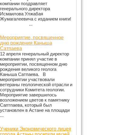
компании поздравляет
генерального директора
Исмаилова Улжабая
Жумагалеевича с изданием книги!
...
Мероприятие, посвященное
дню рождения Каныша
Сатпаева
12 апреля генеральный директор
компании принял участие в
мероприятии, посвященном дню
рождения великого геолога
Каныша Сатпаева. В
мероприятии участвовали
ветераны геологической отрасли и
сотрудники Комитета геологии.
Мероприятие завершилось
возложением цветов к памятнику
Саптпаева, который был
установлен в Астане на площади
...
Ученики Экономического лицея
города Астаны посетили музей