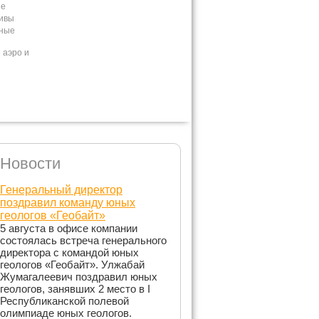
ие
ивы
ные
аэро и
Новости
Генеральный директор
поздравил команду юных
геологов «Геобайт»
5 августа в офисе компании
состоялась встреча генерального
директора с командой юных
геологов «Геобайт». Улжабай
Жумагалеевич поздравил юных
геологов, занявших 2 место в I
Республиканской полевой
олимпиаде юных геологов.